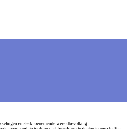
wikkelingen en sterk toenemende wereldbevolking
eeds meer handige tools en dashboards om inzichten te verschaffen.