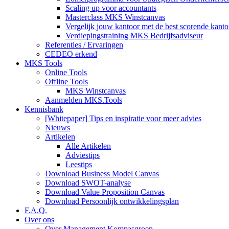
Scaling up voor accountants
Masterclass MKS Winstcanvas
Vergelijk jouw kantoor met de best scorende kanto
Verdiepingstraining MKS Bedrijfsadviseur
Referenties / Ervaringen
CEDEO erkend
MKS Tools
Online Tools
Offline Tools
MKS Winstcanvas
Aanmelden MKS.Tools
Kennisbank
[Whitepaper] Tips en inspiratie voor meer advies
Nieuws
Artikelen
Alle Artikelen
Adviestips
Leestips
Download Business Model Canvas
Download SWOT-analyse
Download Value Proposition Canvas
Download Persoonlijk ontwikkelingsplan
F.A.Q.
Over ons
Over Management Kompasgroep