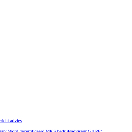
richt advies
p: Word gecertificeerd MKS bedrijfsadviseur (24 PE)