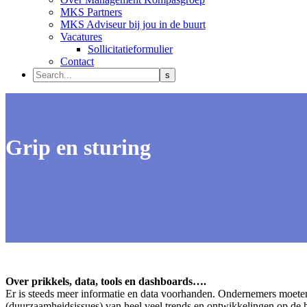
MKS Partners
MKS Adviseur bij jou in de buurt
Vacatures
Sollicitatieformulier
Contact
Grip en sturing
Over prikkels, data, tools en dashboards….
Er is steeds meer informatie en data voorhanden. Ondernemers moeten
(duurzaamheidsissues) van heel veel trends en ontwikkelingen op de h