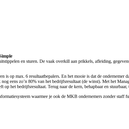
 Simple
stippelen en sturen. De vaak overkill aan prikkels, afleiding, gegevens
turen is op max. 6 resultaatbepalers. En het mooie is dat de ondernemer 
k nog eens zo’n 80% van het bedrijfsresultaat (de winst). Met het Man
eft op het bedrijfsresultaat. Terug naar de kern, behapbaar en stuurbaar, 
matiesysteem waarmee je ook de MKB ondernemers zonder staff funct