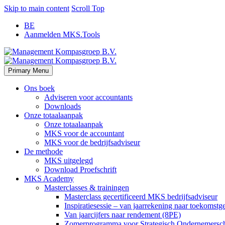
Skip to main content
Scroll Top
BE
Aanmelden MKS.Tools
Primary Menu
Ons boek
Adviseren voor accountants
Downloads
Onze totaalaanpak
Onze totaalaanpak
MKS voor de accountant
MKS voor de bedrijfsadviseur
De methode
MKS uitgelegd
Download Proefschrift
MKS Academy
Masterclasses & trainingen
Masterclass gecertificeerd MKS bedrijfsadviseur
Inspiratiesessie – van jaarrekening naar toekomstge
Van jaarcijfers naar rendement (8PE)
Zomerprogramma voor Strategisch Ondernemerscha