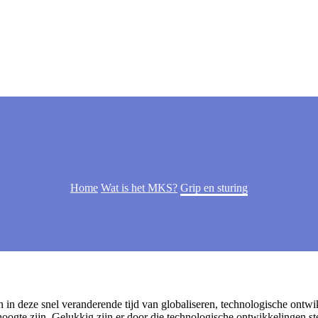
Home
Wat is het MKS?
Grip en sturing
 in deze snel veranderende tijd van globaliseren, technologische ont
oogte zijn. Gelukkig zijn er door die technologische ontwikkelingen st