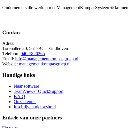
Ondernemers die werken met ManagementKompasSysteem® kunnen het bed
Contact
Adres:
Torenallee 20, 5617BC - Eindhoven
Telefoon:
040-7820265
Email:
info@managementkompasgroep.nl
Website:
managementkompasgroep.nl
Handige links
Naar software
TeamViewer QuickSupport
F.A.Q
Onze kennis
Inschrijven nieuwsbrief
Enkele van onze partners